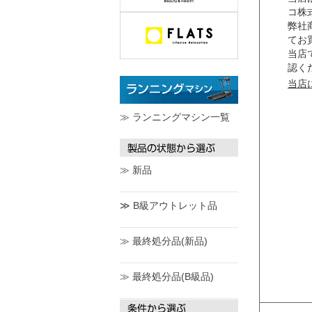
コ株
弊社
てお
当店
認く
当店
≫ ランニングマシン一覧
≫ 新品
≫ B級アウトレット品
≫ 最終処分品(新品)
≫ 最終処分品(B級品)