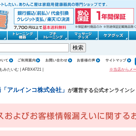
もみたいむ
|
AFBX4721
|
※当店からメ
場「アルインコ株式会社」
が運営する公式オンラインシ