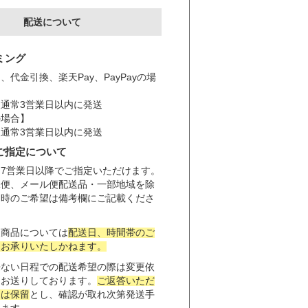
配送について
ミング
、代金引換、楽天Pay、PayPayの場
通常3営業日以内に発送
の場合】
通常3営業日以内に発送
ご指定について
7営業日以降でご指定いただけます。
殊便、メール便配送品・一部地域を除
日時のご希望は備考欄にご記載くださ
便商品については
配送日、時間帯のご
切お承りいたしかねます。
来ない日程での配送希望の際は変更依
をお送りしております。
ご返答いただ
送は保留
とし、確認が取れ次第発送手