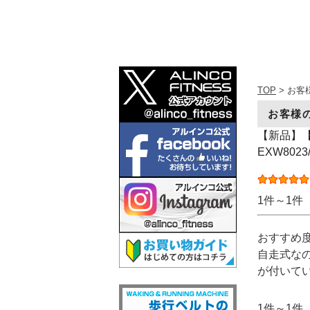
TOP
> お客
お客様
【新品】【
EXW80
1件～1件
おすすめ
自走式な
が付いて
1件～1件