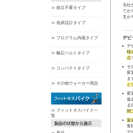
当社
≫ 組立不要タイプ
てか
文が
≫ 低床設計タイプ
デビ
≫ プログラム内蔵タイプ
デ
様
≫ 幅広ベルトタイプ
点
そ
≫ コンパクトタイプ
変
ま
≫ その他ウォーカー用品
と
変
返
る
≫ フィットネスバイク一
間
覧
返
客
デ
≫ 新品