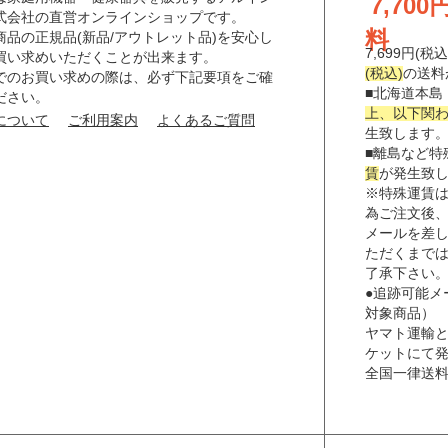
7,70
式会社の直営オンラインショップです。
料
商品の正規品(新品/アウトレット品)を安心し
7,699円(
買い求めいただくことが出来ます。
(税込)
の送料
でのお買い求めの際は、必ず下記要項をご確
■北海道本島
ださい。
上、以下関わり
について
ご利用案内
よくあるご質問
生致します
■離島など特
賃
が発生致
※特殊運賃
為ご注文後
メールを差
ただくまで
了承下さい
●追跡可能メ
対象商品）
ヤマト運輸
ケットにて
全国一律送