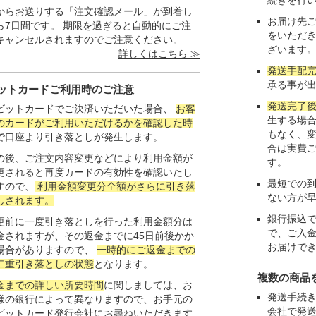
続きを行
からお送りする「注文確認メール」が到着し
お届け先
ら7日間です。 期限を過ぎると自動的にご注
をいただ
キャンセルされますのでご注意ください。
ざいます
詳しくはこちら ≫
発送手配
承る事が
ットカードご利用時のご注意
発送完了
ビットカードでご決済いただいた場合、
お客
生する場
のカードがご利用いただけるかを確認した時
もなく、
で口座より引き落としが発生します。
合は実費
の後、ご注文内容変更などにより利用金額が
す。
更されると再度カードの有効性を確認いたし
最短での
すので、
利用金額変更分全額がさらに引き落
ない方が
しされます。
銀行振込
更前に一度引き落としを行った利用金額分は
で、ご入
金されますが、その返金までに45日前後かか
お届けで
場合がありますので、
一時的にご返金までの
二重引き落としの状態
となります。
複数の商品
金までの詳しい所要時間
に関しましては、お
発送手続
様の銀行によって異なりますので、お手元の
会社で発
ビットカード発行会社にお尋ねいただきます