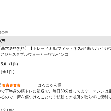
様の声
の声
基本送料無料】【トレッドミル/フィットネス/健康/リハビリ/
23/アジャスタブルウォーカー/アルインコ
5.0
(1件)
 （全1件）
度
はるにゃん様
ので下半身の筋トレに最適で、毎日30分使ってます。マシンは
いるので、床を傷つけることなく移動でき場所を取らずに便利
 （全1件）