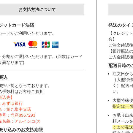
お支払方法について
ジットカード決済
発送のタイ
カードがご利用いただけます。
【クレジット
合】
ご注文確認後
【銀行振込
・分割がご選択いただけます。(回数はカード
ご入金確認後
り異なります)
配送日時の
注文日から
振込
（大型特
前払い制となっております。
く）配送
込手数料はお客様ご負担
い。
振込先】
大型特殊
：みずほ銀行
指定は一
名：第九集中支店
号：当座8967293
お承り出
先名義：アルインコ(カ
頼メール
くまで発
振り込みのお支払期限