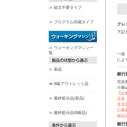
≫ 組立不要タイプ
≫ プログラム内蔵タイプ
クレ
下記
≫ ウォーキングマシン一
覧
一括
によ
≫ 新品
銀行
完全
≫ B級アウトレット品
※振
【お
≫ 最終処分品(新品)
店名
支店
口座番
≫ 最終処分品(B級品)
振込
銀行