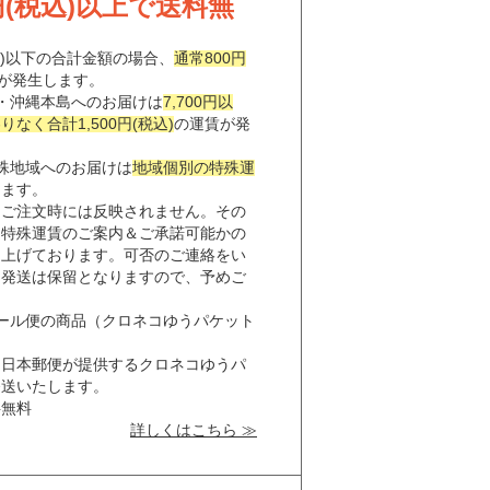
0円(税込)以上で送料無
税込)以下の合計金額の場合、
通常800円
が発生します。
・沖縄本島へのお届けは
7,700円以
なく合計1,500円(税込)
の運賃が発
。
殊地域へのお届けは
地域個別の特殊運
します。
はご注文時には反映されません。その
、特殊運賃のご案内＆ご承諾可能かの
し上げております。可否のご連絡をい
は発送は保留となりますので、予めご
。
ール便の商品（クロネコゆうパケット
と日本郵便が提供するクロネコゆうパ
発送いたします。
料無料
詳しくはこちら ≫