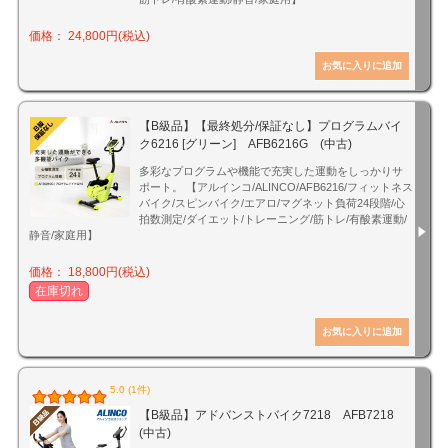
価格： 24,800円(税込)
【B級品】【最終処分/保証なし】プログラムバイ
ク6216 [グリーン] AFB6216G (中古)
多彩なプログラムや機能で充実した運動をしっかりサ
ポート。 【アルインコ/ALINCO/AFB6216/フィットネス
バイク/スピンバイク/エアロ/マグネット負荷24段階/心
拍数測定/ダイエット/トレーニング/筋トレ/有酸素運動/
静音/家庭用】
価格： 18,800円(税込)
在庫切れ
5.0 (1件)
【B級品】アドバンストバイク7218 AFB7218
(中古)