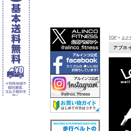
TOP
>
エク
アブホイ