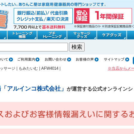
ッサージ
|
もみたいむ
|
AFW4014
|
※当店からメ
場「アルインコ株式会社」
が運営する公式オンラインシ