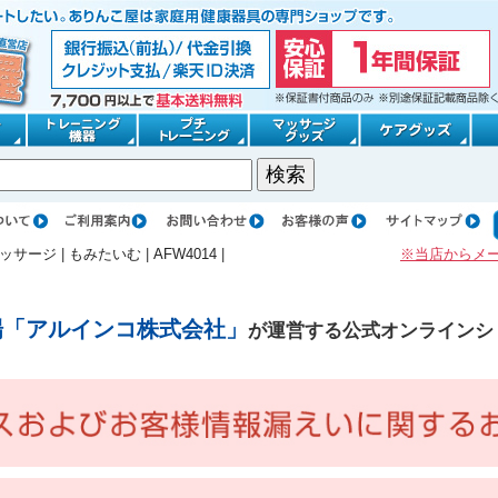
ッサージ
|
もみたいむ
|
AFW4014
|
※当店からメ
場「アルインコ株式会社」
が運営する公式オンラインシ