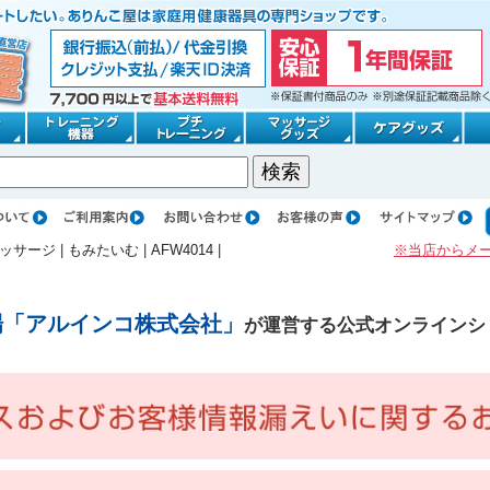
ッサージ
|
もみたいむ
|
AFW4014
|
※当店からメ
場「アルインコ株式会社」
が運営する公式オンラインシ