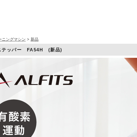
ーニングマシン
>
新品
テッパー FA54H (新品)