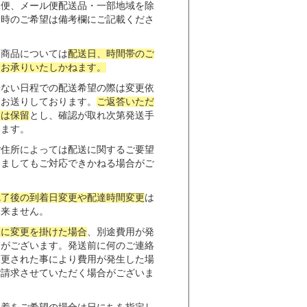
殊便、メール便配送品・一部地域を除
日時のご希望は備考欄にご記載くださ
便商品については
配送日、時間帯のご
切お承りいたしかねます。
来ない日程での配送希望の際は変更依
をお送りしております。
ご返答いただ
送は保留
とし、確認が取れ次第発送手
います。
ご住所によっては配送に関するご要望
きましてもご対応できかねる場合がご
。
完了後の到着日変更や配達時間変更
は
出来ません。
後に変更を掛けた場合
、別途費用が発
合がございます。発送前に何のご連絡
変更された事により費用が発生した場
ご請求させていただく場合がございま