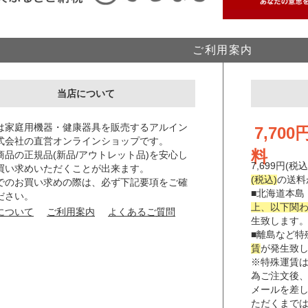
ご利用案内
当店について
は家庭用機器・健康器具を販売するアルイン
7,70
式会社の直営オンラインショップです。
料
商品の正規品(新品/アウトレット品)を安心し
7,699円(
買い求めいただくことが出来ます。
(税込)
の送料
でのお買い求めの際は、必ず下記要項をご確
■北海道本島
ださい。
上、以下関わり
について
ご利用案内
よくあるご質問
生致します
■離島など特
賃
が発生致
※特殊運賃
為ご注文後
メールを差
ただくまで