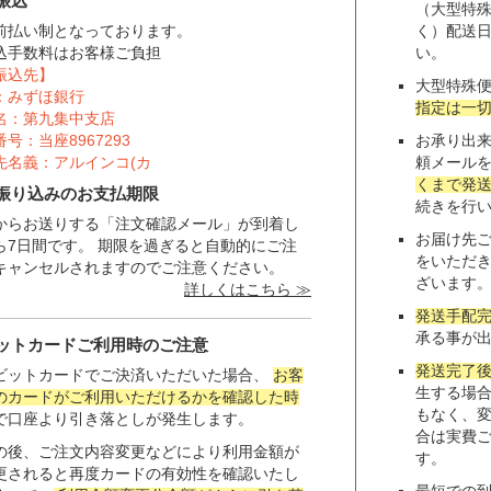
振込
（大型特
前払い制となっております。
く）配送
込手数料はお客様ご負担
い。
振込先】
大型特殊
：みずほ銀行
指定は一
名：第九集中支店
号：当座8967293
お承り出
先名義：アルインコ(カ
頼メール
くまで発
振り込みのお支払期限
続きを行
からお送りする「注文確認メール」が到着し
お届け先
ら7日間です。 期限を過ぎると自動的にご注
をいただ
キャンセルされますのでご注意ください。
ざいます
詳しくはこちら ≫
発送手配
承る事が
ットカードご利用時のご注意
発送完了
ビットカードでご決済いただいた場合、
お客
生する場
のカードがご利用いただけるかを確認した時
もなく、
で口座より引き落としが発生します。
合は実費
の後、ご注文内容変更などにより利用金額が
す。
更されると再度カードの有効性を確認いたし