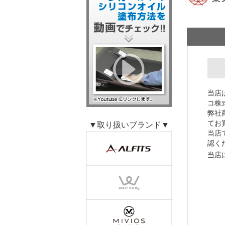
当店
コ株
弊社
てお
▼取り扱いブランド▼
当店
認く
当店