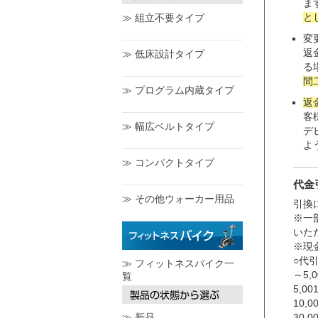
ま
と
≫ 組立不要タイプ
変
返
≫ 低床設計タイプ
る
間
≫ プログラム内蔵タイプ
返
客
≫ 幅広ベルトタイプ
デ
よ
≫ コンパクトタイプ
代金
≫ その他ウォーカー用品
引換
※一
いた
※現
○代
≫ フィットネスバイク一
～5,
覧
5,0
10,
≫ 新品
30,