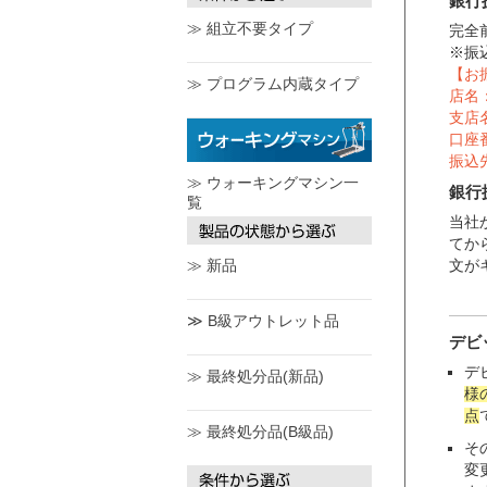
銀行
≫ 組立不要タイプ
完全
※振
【お
≫ プログラム内蔵タイプ
店名
支店
口座番
振込
≫ ウォーキングマシン一
銀行
覧
当社
てか
≫ 新品
文が
≫ B級アウトレット品
デビ
デ
≫ 最終処分品(新品)
様
点
≫ 最終処分品(B級品)
そ
変