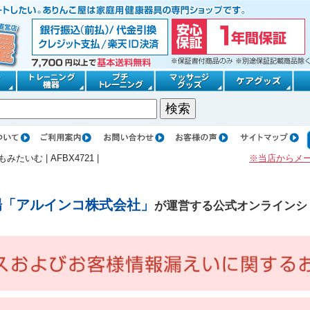
もみたいむ
|
AFBX4721
|
※当店からメ
場「アルインコ株式会社」
が運営する公式オンラインシ