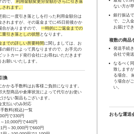
最短での
すので、
利用金額変更分全額がさらに引き落
ない方が
しされます。
銀行振込
更前に一度引き落としを行った利用金額分は
で、ご入
金されますが、その返金までに45日前後かか
お届けで
場合がありますので、
一時的にご返金までの
二重引き落としの状態
となります。
複数の商品
金までの詳しい所要時間
に関しましては、お
発送手続
様の銀行によって異なりますので、お手元の
会社で発
ビットカード発行会社にお尋ねいただきます
うお願いいたします。
なるべく
致します
る場合、 
引換
う場合が
にかかる手数料はお客様ご負担になります。
い。
部大型商品や倉庫状況によって代引がお使い
だけない製品もございます。
金支払いのみ対応
引手数料(税込)一覧
おもな運送
000円で330円
01～10,000円で440円
001円～30,000円で660円
001円～100,000円で1,100円