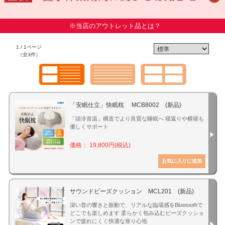
※当店のアウトレット品とは？
1 / 1ページ
（全3件）
「安眠仕立」快眠枕 MCB8002 (新品)
「頭冷首温」構造でより良質な睡眠へ 寝返りや横寝も
優しくサポート
価格： 19,800円(税込)
サウンドビーズクッション MCL201 (新品)
深い音の響きと振動で、リアルな臨場感をBluetoothで
どこでも楽しめます 柔らかく包み込むビーズクッショ
ンで疲れにくく快適な座り心地