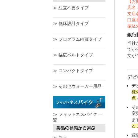
【お
店名
≫ 組立不要タイプ
支店
口座番
≫ 低床設計タイプ
振込
銀行
≫ プログラム内蔵タイプ
当社
てか
≫ 幅広ベルトタイプ
文が
≫ コンパクトタイプ
デビ
デ
≫ その他ウォーカー用品
様
点
そ
変
≫ フィットネスバイク一
ま
覧
と
変
≫ 新品