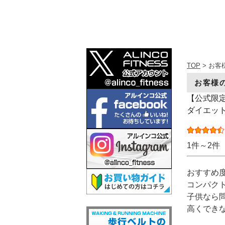
TOP
> お客
お客様
【公式限定
ダイエット
1件～2件
おすすめ
コンパク
子供なら
高くでき