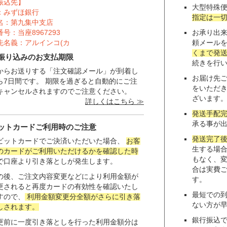
振込先】
大型特殊
：みずほ銀行
指定は一
名：第九集中支店
号：当座8967293
お承り出
先名義：アルインコ(カ
頼メール
くまで発
振り込みのお支払期限
続きを行
からお送りする「注文確認メール」が到着し
お届け先
ら7日間です。 期限を過ぎると自動的にご注
をいただ
キャンセルされますのでご注意ください。
ざいます
詳しくはこちら ≫
発送手配
承る事が
ットカードご利用時のご注意
発送完了
ビットカードでご決済いただいた場合、
お客
生する場
のカードがご利用いただけるかを確認した時
もなく、
で口座より引き落としが発生します。
合は実費
の後、ご注文内容変更などにより利用金額が
す。
更されると再度カードの有効性を確認いたし
最短での
すので、
利用金額変更分全額がさらに引き落
ない方が
しされます。
銀行振込
更前に一度引き落としを行った利用金額分は