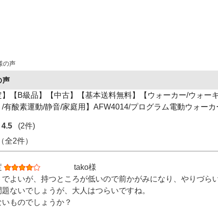
様の声
の声
】【B級品】【中古】【基本送料無料】【ウォーカー/ウォーキ
/有酸素運動/静音/家庭用】AFW4014/プログラム電動ウォーカー
4.5
(2件)
 （全2件）
度
tako様
トでよいが、持つところが低いので前かがみになり、やりづら
問題ないでしょうが、大人はつらいですね。
ないものでしょうか？