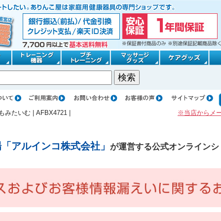
もみたいむ
|
AFBX4721
|
※当店からメ
場「アルインコ株式会社」
が運営する公式オンラインシ