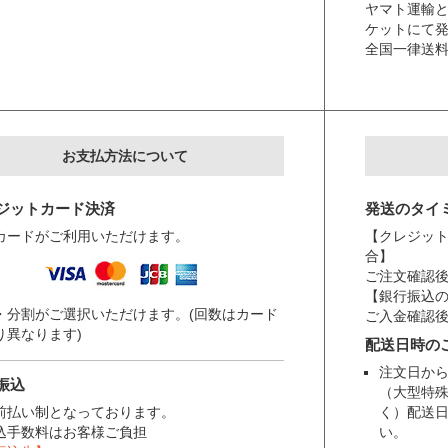
ヤマト運輸
ケットにて
全国一律送
お支払方法について
ジットカード決済
発送のタイ
カードがご利用いただけます。
【クレジット
合】
ご注文確認後
【銀行振込
・分割がご選択いただけます。(回数はカード
ご入金確認後
り異なります)
配送日時の
注文日から
振込
（大型特
前払い制となっております。
く）配送
込手数料はお客様ご負担
い。