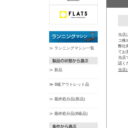
当店
コ株
弊社
≫ ランニングマシン一覧
てお
当店
認く
≫ 新品
当店
≫ B級アウトレット品
≫ 最終処分品(新品)
≫ 最終処分品(B級品)