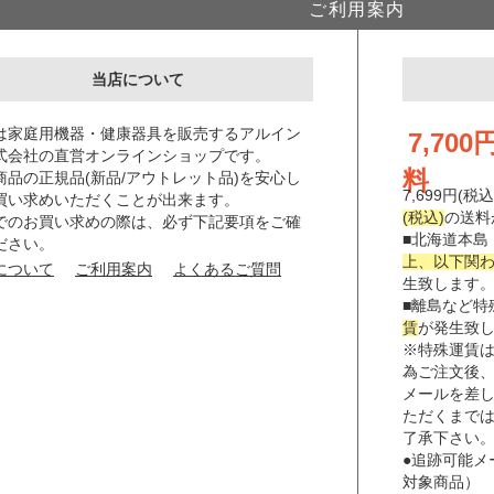
ご利用案内
当店について
は家庭用機器・健康器具を販売するアルイン
7,70
式会社の直営オンラインショップです。
料
商品の正規品(新品/アウトレット品)を安心し
7,699円(
買い求めいただくことが出来ます。
(税込)
の送料
でのお買い求めの際は、必ず下記要項をご確
■北海道本島
ださい。
上、以下関わり
について
ご利用案内
よくあるご質問
生致します
■離島など特
賃
が発生致
※特殊運賃
為ご注文後
メールを差
ただくまで
了承下さい
●追跡可能メ
対象商品）