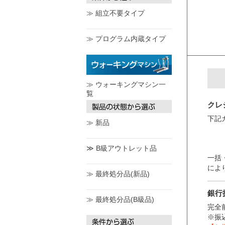
≫ 組立不要タイプ
≫ プログラム内蔵タイプ
≫ ウォーキングマシン一
覧
クレ
下記
≫ 新品
≫ B級アウトレット品
一括
によ
≫ 最終処分品(新品)
銀行
≫ 最終処分品(B級品)
完全
※振