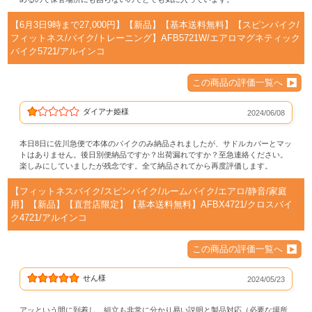
【6月3日9時まで27,000円】【新品】【基本送料無料】【スピンバイク/
フィットネス/バイク/トレーニング】AFB5721W/エアロマグネティック
バイク5721/アルインコ
この商品の評価一覧へ
ダイアナ姫様
2024/06/08
本日8日に佐川急便で本体のバイクのみ納品されましたが、サドルカバーとマッ
トはありません。後日別便納品ですか？出荷漏れですか？至急連絡ください。
楽しみにしていましたが残念です。全て納品されてから再度評価します。
【フィットネスバイク/スピンバイク/ルームバイク/エアロ/静音/家庭
用】【新品】【直営店限定】【基本送料無料】AFBX4721/クロスバイ
ク4721/アルインコ
この商品の評価一覧へ
せん様
2024/05/23
アッという間に到着し、組立も非常に分かり易い説明と製品対応（必要な場所