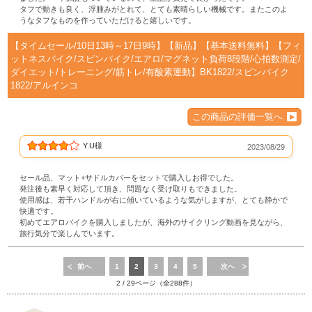
タフで動きも良く、浮腫みがとれて、とても素晴らしい機械です。またこのよ
うなタフなものを作っていただけると嬉しいです。
【タイムセール/10日13時～17日9時】【新品】【基本送料無料】【フィ
ットネスバイク/スピンバイク/エアロ/マグネット負荷8段階/心拍数測定/
ダイエット/トレーニング/筋トレ/有酸素運動】BK1822/スピンバイク
1822/アルインコ
この商品の評価一覧へ
Y.U様
2023/08/29
セール品、マット+サドルカバーをセットで購入しお得でした。
発注後も素早く対応して頂き、問題なく受け取りもできました。
使用感は、若干ハンドルが右に傾いているような気がしますが、とても静かで
快適です。
初めてエアロバイクを購入しましたが、海外のサイクリング動画を見ながら、
旅行気分で楽しんでいます。
前へ
1
2
3
4
5
次へ
2 / 29ページ（全288件）