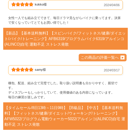
kokko様
2024/04/06
女性一人でも組み立てできて、毎日ドラマ見ながらバイクに乗ってます。決算
で安くなっていてとてもお買い得でした！
【新品】【基本送料無料】【スピンバイク/フィットネス/健康/ダイエッ
ト/バイク/トレーニング】AFB6319/プログラムバイク6319/アルインコ
(ALINCO)自宅 運動不足 ストレス発散
この商品の評価一覧へ
samy様
2024/03/17
梱包、配送、組み立て完璧でした。取り扱い説明書も分かりやすく、親切で
す。
ディスプレーもしっかりしていて、使用価値のある内容になっています。
毎日の練習が楽しみです。
【タイムセール/8日13時～11日9時】【B級品】【中古】【基本送料無
料】【フィットネス/健康/ダイエット/ウォーキング/トレーニング】
AFW5022/プログラム電動ウォーカー5022/アルインコ(ALINCO)自宅 運
動不足 ストレス発散