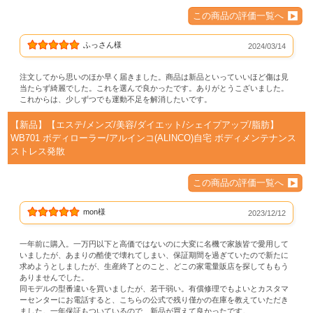
この商品の評価一覧へ
ふっさん様
2024/03/14
注文してから思いのほか早く届きました。商品は新品といっていいほど傷は見
当たらず綺麗でした。これを選んで良かったです。ありがとうこざいました。
これからは、少しずつでも運動不足を解消したいです。
【新品】【エステ/メンズ/美容/ダイエット/シェイプアップ/脂肪】
WB701 ボディローラー/アルインコ(ALINCO)自宅 ボディメンテナンス
ストレス発散
この商品の評価一覧へ
mon様
2023/12/12
一年前に購入。一万円以下と高価ではないのに大変に名機で家族皆で愛用して
いましたが、あまりの酷使で壊れてしまい、保証期間を過ぎていたので新たに
求めようとしましたが、生産終了とのこと、どこの家電量販店を探してももう
ありませんでした。
同モデルの型番違いを買いましたが、若干弱い。有償修理でもよいとカスタマ
ーセンターにお電話すると、こちらの公式で残り僅かの在庫を教えていただき
ました。一年保証もついているので、新品が買えて良かったです。