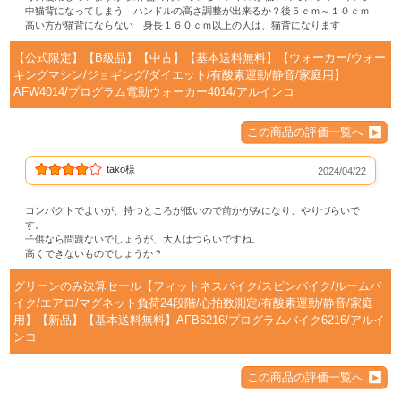
中猫背になってしまう ハンドルの高さ調整が出来るか？後５ｃｍ～１０ｃｍ
高い方が猫背にならない 身長１６０ｃｍ以上の人は、猫背になります
【公式限定】【B級品】【中古】【基本送料無料】【ウォーカー/ウォー
キングマシン/ジョギング/ダイエット/有酸素運動/静音/家庭用】
AFW4014/プログラム電動ウォーカー4014/アルインコ
この商品の評価一覧へ
tako様
2024/04/22
コンパクトでよいが、持つところが低いので前かがみになり、やりづらいで
す。
子供なら問題ないでしょうが、大人はつらいですね。
高くできないものでしょうか？
グリーンのみ決算セール【フィットネスバイク/スピンバイク/ルームバ
イク/エアロ/マグネット負荷24段階/心拍数測定/有酸素運動/静音/家庭
用】【新品】【基本送料無料】AFB6216/プログラムバイク6216/アルイ
ンコ
この商品の評価一覧へ