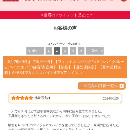
※当店のアウトレット品とは？
お客様の声
2 / 29ページ（全288件）
前へ
1
2
3
4
5
次へ
【8月26日9時まで15,800円】【フィットネスバイク/スピンバイク/ルー
ムバイク/エアロ/静音/家庭用】【新品】【直営店限定】【基本送料無
料】AFBX4721/クロスバイク4721/アルインコ
この商品の評価一覧へ
地味石丸様
2024/08/28
一人でも30分ほどで説明書を見ながら簡単に組み立てできました。
工具類もきちんと封入されていたので、特に不自由はありませんでした。
以前もALINCOのフィットネスバイクを使っていましたが、今回のは折りたた
めるので保管場所にも困らないのでとても気に入っています。