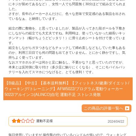
にネジが留めてあるなど）、女性一人でも問題無く30分ほどで組み立てられま
した。
さすが、長年のメーカーさんだけに、色々な意味で安定感のある製品を出され
ているなぁ、と納得しています。
組立の際に敷物を、と思っていましたが、製品が入ってきた段ボールを下敷き
にしながらの組立でも大丈夫ですね。利用時は、使っていなかった細長いキッ
チンマット（幅がちょうどピッタリ！）に滑り止めシートを付けて使っていま
す。
組立をしながらガタつきなどもチェックして締め直しなどもしていた事もある
のか、利用三日目でも何の問題も出てきていません。とにかく静かですし、気
持ちよく使っています。
なおスマホホルダーは何かと足に触るし、不要かな？と思っていたのですが、
本来とは反対側に取り付け（多少足に触りにくくなる）、そこにモバイルバッ
テリーを入れてスマホにつなげると、とても便利！です。
【B級品】【中古】【基本送料無料】【フィットネス/健康/ダイエット/
ウォーキング/トレーニング】AFW5022/プログラム電動ウォーカー
5022/アルインコ(ALINCO)自宅 運動不足 ストレス発散
この商品の評価一覧へ
運動不足様
2024/04/22
毎日使用していますが 操作盤の付いているハンドルが低いので、ウォ－キング