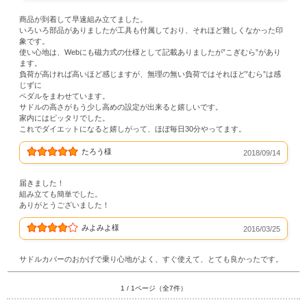
商品が到着して早速組み立てました。
いろいろ部品がありましたが工具も付属しており、それほど難しくなかった印
象です。
使い心地は、Webにも磁力式の仕様として記載ありましたが”こぎむら”があり
ます。
負荷が高ければ高いほど感じますが、無理の無い負荷ではそれほど”むら”は感
じずに
ペダルをまわせています。
サドルの高さがもう少し高めの設定が出来ると嬉しいです。
家内にはピッタリでした。
これでダイエットになると嬉しがって、ほぼ毎日30分やってます。
たろう様
2018/09/14
届きました！
組み立ても簡単でした。
ありがとうございました！
みよみよ様
2016/03/25
サドルカバーのおかげで乗り心地がよく、すぐ使えて、とても良かったです。
1 / 1ページ（全7件）