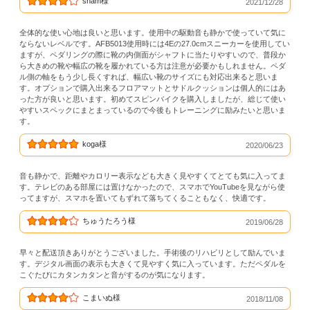
sham様
2021/12/28
全体的な使い心地は良いと思います。使用中の駆動音も静かで使っていて気に
ならないレベルです。AFB5013使用時には4Eの27.0cmスニーカーを使用してい
ますが、ペダリングの際に靴の内側面がシャフトに当たりやすいので、普段か
ら大きめの靴や幅広の靴を履かれている方は注意が必要かもしれません。ペダ
ル側の軸をもう少し長くすれば、幅広い靴のサイズにも対応出来ると思いま
す。オプションで購入出来るフロアマットとサドルクッションは個人的にはあ
った方が良いと思います。初めてスピンバイクを購入しましたが、総じて使い
やすいスペックにまとまっているので今後もトレーニングに励みたいと思いま
す。
koga様
2020/06/23
音も静かで、距離やカロリー表示なども大きく見やすくてとても気に入ってま
す。テレビのある部屋には置けなかったので、スマホでYouTubeを見ながら使
ってますが、スマホを置いてもずれて落ちてくることもなく、快適です。
ちゅうたろう様
2019/06/28
早々と配送頂きありがとうございました。手術後のリハビリとして励んでいま
す。デジタル画面の表示も大きくて見やすく気に入っています。ただペダルを
こぐたびにカタンカタンと音がするのが気になります。
こまいぬ様
2018/11/08