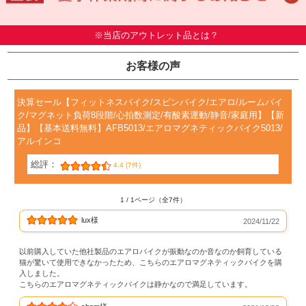
※当店のアウトレット品とは？
お客様の声
決算セール【フィットネスバイク/スピンバイク/エアロ/ルームバイ
ク/マグネット負荷8段階/心拍数測定/有酸素運動/静音/家庭用】【新
品】【基本送料無料】AFB5013/エアロマグネティックバイク5013/
アルインコ
総評：
4.4 (7件)
1 / 1ページ（全7件）
lux様
2024/11/22
以前購入していた他社製品のエアロバイクが振動なのか音なのか飼育している
猫が驚いて使用できなかったため、こちらのエアロマグネティックバイクを購
入しました。
こちらのエアロマグネティックバイクは静かなので満足しています。