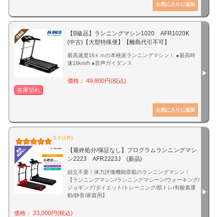
【B級品】ランニングマシン1020 AFR1020K
(中古)【大型特殊便】【離島代引不可】
最高速度16ｋｍの本格派ランニングマシン！ ●最高時
速16km/h ●音声ガイダンス
価格： 49,800円(税込)
在庫切れ
5.0 (1件)
【最終処分/保証なし】プログラムランニングマシ
ン2223 AFR2223J (新品)
組立不要！体力評価機能搭載のランニングマシン！
【ランニングマシン/ランニングマシーン/ウォーキング/
ジョギング/ダイエット/トレーニング/筋トレ/有酸素運
動/静音/家庭用】
価格： 33,000円(税込)