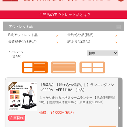
※当店のアウトレット品とは？
アウトレット品
B級アウトレット品
最終処分品(新品)
最終処分品(B級品)
訳あり品(新品)
1 / 1ページ
（全3件）
【B級品】【最終処分/保証なし】ランニングマシ
ン1119A AFR1119A (中古)
しっかり走れる本格派ルームランナー 【連続使用時間
90分｜使用制限体重100kg｜最高速度16km/h】
価格： 34,000円(税込)
在庫切れ